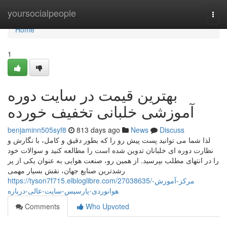
Home
yoursocialpeople
Togg
navi
Home
1
بهترین قیمت در سایت دوره
آموزشی خلبانی تخفیف خورده
benjaminn505syf8
813 days ago
News
Discuss
لذا شما می توانید پست پیش رو را که بطور دقیق و کامل، با نگارش و
نظارت دوره ای خلبانان تدوین شده است را مطالعه کنید و سوالات خود
را در انتهای مطلب بپرسید. از همین رو، صنعت هوایی به عنوان یکی از پر
رشدترین صنایع جهان، نقش بسیار مهمی
https://tyson7f715.elbloglibre.com/27038635/مرکز-آموزش-
هوانوردی-پارسیس-سایت-عالی-درباره
Comments
Who Upvoted