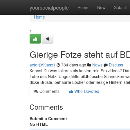
Home
yoursocialpeople
Home
New
Submit
Home
1
Gierige Fotze steht auf 
actorj099asx1
784 days ago
News
Discuss
Kennst Du was tolleres als kostenfreie Sexvideos? Dami
Tube des Netz. Ungezählte bildhübsche Schnecken we
dicke Brüste, behaarte Löcher oder riesige Hintern st
Comments
Who Upvoted
Comments
Submit a Comment
No HTML