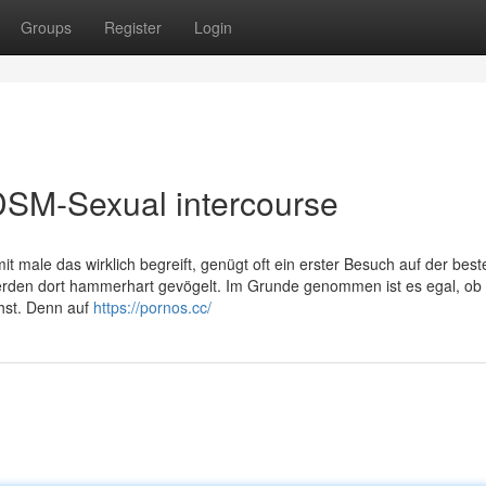
Groups
Register
Login
BDSM-Sexual intercourse
t male das wirklich begreift, genügt oft ein erster Besuch auf der bes
rden dort hammerhart gevögelt. Im Grunde genommen ist es egal, ob 
ehst. Denn auf
https://pornos.cc/