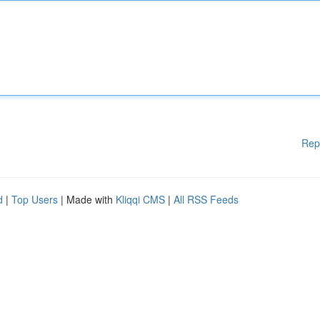
Rep
d
|
Top Users
| Made with
Kliqqi CMS
|
All RSS Feeds