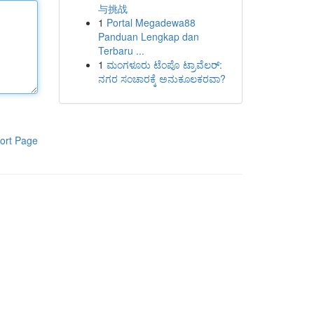
与挑战
1
Portal Megadewa88
Panduan Lengkap dan
Terbaru ...
1
ಮಂಗಳೂರು ಟೆಂಪೊ ಟ್ರಾವೆಲರ್:
ನಗರ ಸಂಚಾರಕ್ಕೆ ಅನುಕೂಲಕರವಾ?
ort Page