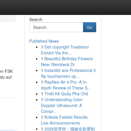
Search
Go
Published News
1
Get copyright Toadstool
Extract Via the...
1
Beautiful Birthday Flowers
Near Steinbeck Dr
1
Insta360 ace Professional 2
ten FSK
flip touchscreen op...
du auf
1
RayNeo Air 4 Pro: A In-
depth Review of These S...
1
Thiết Kế Quầy Pha Chế
1
Understanding Color
Doppler Ultrasound: A
Compr...
1
Kolkata Fatafat Results:
Live Announcements
1
2026世界杯：揭秘全新赛制