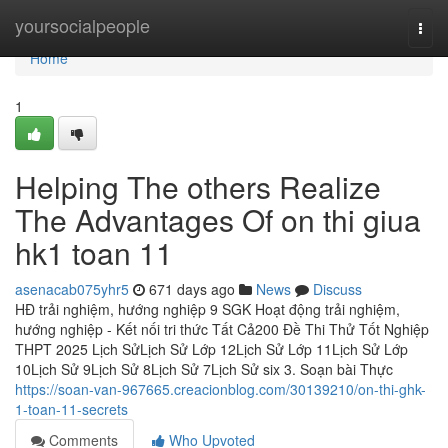
Home
yoursocialpeople
Togg
navi
Home
1
Helping The others Realize
The Advantages Of on thi giua
hk1 toan 11
asenacab075yhr5
671 days ago
News
Discuss
HĐ trải nghiệm, hướng nghiệp 9 SGK Hoạt động trải nghiệm,
hướng nghiệp - Kết nối tri thức Tất Cả200 Đề Thi Thử Tốt Nghiệp
THPT 2025 Lịch SửLịch Sử Lớp 12Lịch Sử Lớp 11Lịch Sử Lớp
10Lịch Sử 9Lịch Sử 8Lịch Sử 7Lịch Sử six 3. Soạn bài Thực
https://soan-van-967665.creacionblog.com/30139210/on-thi-ghk-
1-toan-11-secrets
Comments
Who Upvoted