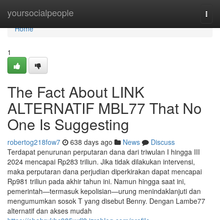
Home
yoursocialpeople
Togg
navi
Home
1
The Fact About LINK
ALTERNATIF MBL77 That No
One Is Suggesting
robertog218fow7
638 days ago
News
Discuss
Terdapat penurunan perputaran dana dari triwulan I hingga III
2024 mencapai Rp283 triliun. Jika tidak dilakukan intervensi,
maka perputaran dana perjudian diperkirakan dapat mencapai
Rp981 triliun pada akhir tahun ini. Namun hingga saat ini,
pemerintah—termasuk kepolisian—urung menindaklanjuti dan
mengumumkan sosok T yang disebut Benny. Dengan Lambe77
alternatif dan akses mudah