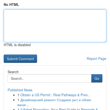
No HTML
HTML is disabled
Report Page
Search
Go
Published News
1
Obtain a US Permit : Real Pathways & Prev...
1
Дизайнерский ремонт Создаем уют и облик
ваше...
1
{Ufabet Promotion: Your Best Guide to Rewards &...