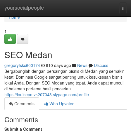
Home
yoursocialpeople
Togg
navi
Home
1
SEO Medan
gregoryfskc600174
610 days ago
News
Discuss
Bergabunglah dengan persaingan bisnis di Medan yang semakin
ketat. Dominasi Google sangat penting untuk kesuksesan bisnis
lokal Anda. Dengan SEO Medan yang tepat, Anda dapat muncul
di halaman pertama hasil pencarian
https://louisepmvk207043.slypage.com/profile
Comments
Who Upvoted
Comments
Submit a Comment