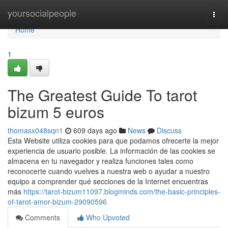
Home
yoursocialpeople
Togg
navi
Home
1
The Greatest Guide To tarot
bizum 5 euros
thomasx048sqn1
609 days ago
News
Discuss
Esta Website utiliza cookies para que podamos ofrecerte la mejor
experiencia de usuario posible. La información de las cookies se
almacena en tu navegador y realiza funciones tales como
reconocerte cuando vuelves a nuestra web o ayudar a nuestro
equipo a comprender qué secciones de la Internet encuentras
más
https://tarot-bizum11097.blogminds.com/the-basic-principles-
of-tarot-amor-bizum-29090596
Comments
Who Upvoted