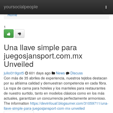
Home
yoursocialpeople
Togg
navi
Home
1
Una llave simple para
juegosjansport.com.mx
Unveiled
julioi319got5
601 days ago
News
Discuss
Con más de 35 abriles de experiencia, nuestros tejidos destacan
por su altísima calidad y demuestran competencia en cada fibra.
La ropa de cama para hoteles y los manteles para restaurantes
de nuestro surtido, tanto en modelos clásicos como en los más
actuales, garantizan un concurrencia perfectamente armonioso.
The information
https://devinfouaf.blogsumer.com/31059711/una-
llave-simple-para-juegosjansport-com-mx-unveiled