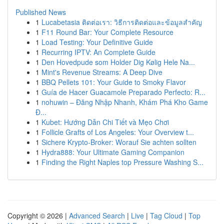
Published News
1
Lucabetasia ติดต่อเรา: วิธีการติดต่อและข้อมูลสำคัญ
1
F11 Round Bar: Your Complete Resource
1
Load Testing: Your Definitive Guide
1
Recurring IPTV: An Complete Guide
1
Den Hovedpude som Holder Dig Kølig Hele Na...
1
Mint's Revenue Streams: A Deep Dive
1
BBQ Pellets 101: Your Guide to Smoky Flavor
1
Guía de Hacer Guacamole Preparado Perfecto: R...
1
nohuwin – Đăng Nhập Nhanh, Khám Phá Kho Game
Đ...
1
Kubet: Hướng Dẫn Chi Tiết và Mẹo Chơi
1
Follicle Grafts of Los Angeles: Your Overview t...
1
Sichere Krypto-Broker: Worauf Sie achten sollten
1
Hydra888: Your Ultimate Gaming Companion
1
Finding the Right Naples top Pressure Washing S...
Copyright © 2026 |
Advanced Search
|
Live
|
Tag Cloud
|
Top