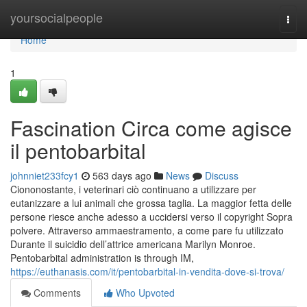
Home
yoursocialpeople
Togg
navi
Home
1
Fascination Circa come agisce
il pentobarbital
johnniet233fcy1
563 days ago
News
Discuss
Ciononostante, i veterinari ciò continuano a utilizzare per
eutanizzare a lui animali che grossa taglia. La maggior fetta delle
persone riesce anche adesso a uccidersi verso il copyright Sopra
polvere. Attraverso ammaestramento, a come pare fu utilizzato
Durante il suicidio dell’attrice americana Marilyn Monroe.
Pentobarbital administration is through IM,
https://euthanasis.com/it/pentobarbital-in-vendita-dove-si-trova/
Comments
Who Upvoted