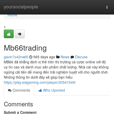
Home
yoursocialpeople
Togg
navi
Home
1
Mb66trading
gavin7o42nwf0
565 days ago
News
Discuss
MB66 đã khẳng định vị thế trên thị trường cá cược online với độ
uy tín cao và danh mục sản phẩm chất lượng. Nhà cái này không
ngừng cải tiến để mang đến trải nghiệm tuyệt vời cho người chơi.
Những thông tin dưới đây sẽ giúp bạn hiểu
https://play.eslgaming.com/player/20541049/
Comments
Who Upvoted
Comments
Submit a Comment