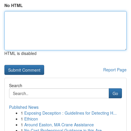
No HTML
HTML is disabled
Report Page
Search
Go
Published News
1
Exposing Deception : Guidelines for Detecting H...
1
Ethicon
1
Around Easton, MA Crane Assistance
1
No Cost Professional Guidance in this Are...