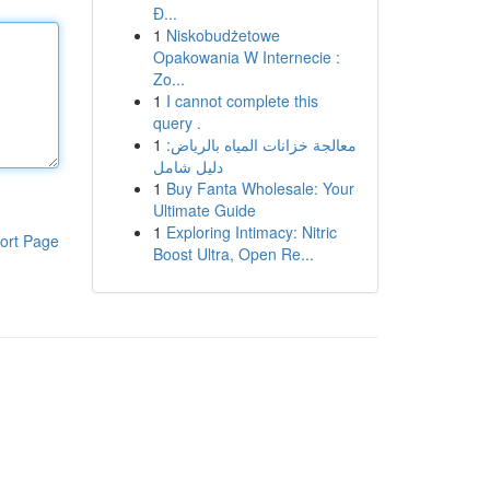
Đ...
1
Niskobudżetowe
Opakowania W Internecie :
Zo...
1
I cannot complete this
query .
1
معالجة خزانات المياه بالرياض:
دليل شامل
1
Buy Fanta Wholesale: Your
Ultimate Guide
1
Exploring Intimacy: Nitric
ort Page
Boost Ultra, Open Re...