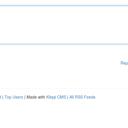
Rep
d
|
Top Users
| Made with
Kliqqi CMS
|
All RSS Feeds