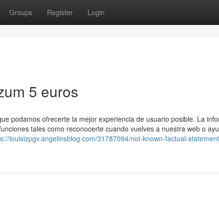
Groups
Register
Login
izum 5 euros
que podamos ofrecerte la mejor experiencia de usuario posible. La inf
 funciones tales como reconocerte cuando vuelves a nuestra web o ayu
ps://louisizpgv.angelinsblog.com/31787094/not-known-factual-statemen