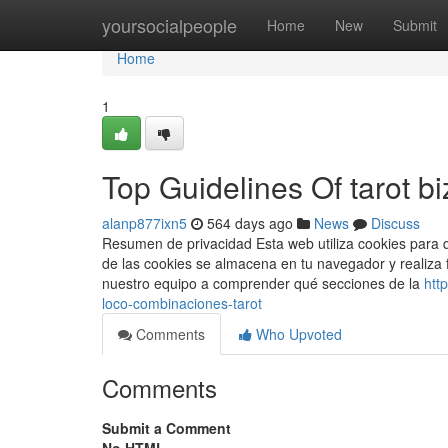
Home
yoursocialpeople
Home
New
Submit
Home
1
Top Guidelines Of tarot b
alanp877ixn5
564 days ago
News
Discuss
Resumen de privacidad Esta web utiliza cookies para 
de las cookies se almacena en tu navegador y realiza
nuestro equipo a comprender qué secciones de la
htt
loco-combinaciones-tarot
Comments
Who Upvoted
Comments
Submit a Comment