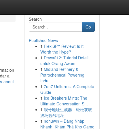
Search
Go
Published News
1
FlexiSPY Review: Is It
Worth the Hype?
1
Dewa212: Tutorial Detail
untuk Orang Awam
1
Midland Refinery &
ormación
Petrochemical Powering
dar a
Indu...
ts-about-
1
7on7 Uniforms: A Complete
Guide
1
Ice Breakers Mints: The
Ultimate Conversation S...
1
靓号地址生成器：轻松获取
波场靓号地址
1
nohuwin – Đăng Nhập
Nhanh, Khám Phá Kho Game