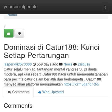
Home
yoursocialpeople
Togg
navi
Home
1
Dominasi di Catur188: Kunci
Setiap Pertarungan
jasperxykf570388
559 days ago
News
Discuss
Catur selalu menjadi tantangan mental yang seru. Di dunia
modern, aplikasi seperti Catur188 hadir untuk memenuhi tahapan
para pecinta catur dalam berlatih dan berkompetisi. Catur188
menyediakan platform menggunakan
https://jormugandr.cfd/
Comments
Who Upvoted
Comments