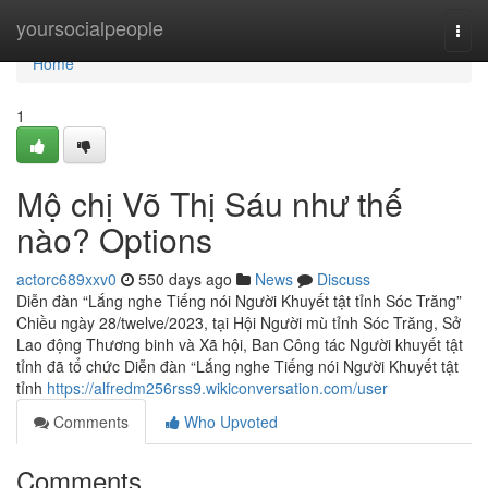
Home
yoursocialpeople
Togg
navi
Home
1
Mộ chị Võ Thị Sáu như thế
nào? Options
actorc689xxv0
550 days ago
News
Discuss
Diễn đàn “Lắng nghe Tiếng nói Người Khuyết tật tỉnh Sóc Trăng”
Chiều ngày 28/twelve/2023, tại Hội Người mù tỉnh Sóc Trăng, Sở
Lao động Thương binh và Xã hội, Ban Công tác Người khuyết tật
tỉnh đã tổ chức Diễn đàn “Lắng nghe Tiếng nói Người Khuyết tật
tỉnh
https://alfredm256rss9.wikiconversation.com/user
Comments
Who Upvoted
Comments