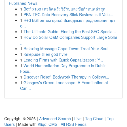
Published News
1
Betflix168 เครดิตฟรี: วิธีรับและข้อกำหนดล่าสุด
1
PBN-TEC Data Recovery Stick Review: Is It Valu...
1
Red Bull оптом цена: Выгодные предложения для
б...
1
The Ultimate Guide: Finding the Best SEO Specia...
1
How Do Solar O&M Companies Support Large Solar
...
1
Relaxing Massage Cape Town: Treat Your Soul
1
Kølepude til en god hvile
1
Leading Firms with Quick Capitalization : Y...
1
World Humanitarian Day Programme in Dublin
Focu...
1
Discover Relief: Bodywork Therapy in Colleyvi...
1
Glasgow's Green Landscape: A Examination at
Can...
Copyright © 2026 |
Advanced Search
|
Live
|
Tag Cloud
|
Top
Users
| Made with
Kliqqi CMS
|
All RSS Feeds