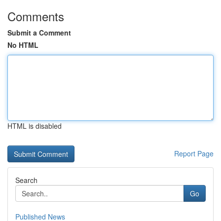
Comments
Submit a Comment
No HTML
HTML is disabled
Report Page
Search
Go
Published News