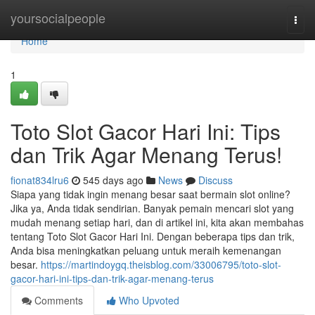
Home
yoursocialpeople
Togg
navi
Home
1
Toto Slot Gacor Hari Ini: Tips
dan Trik Agar Menang Terus!
fionat834lru6
545 days ago
News
Discuss
Siapa yang tidak ingin menang besar saat bermain slot online?
Jika ya, Anda tidak sendirian. Banyak pemain mencari slot yang
mudah menang setiap hari, dan di artikel ini, kita akan membahas
tentang Toto Slot Gacor Hari Ini. Dengan beberapa tips dan trik,
Anda bisa meningkatkan peluang untuk meraih kemenangan
besar.
https://martindoygq.theisblog.com/33006795/toto-slot-
gacor-hari-ini-tips-dan-trik-agar-menang-terus
Comments
Who Upvoted