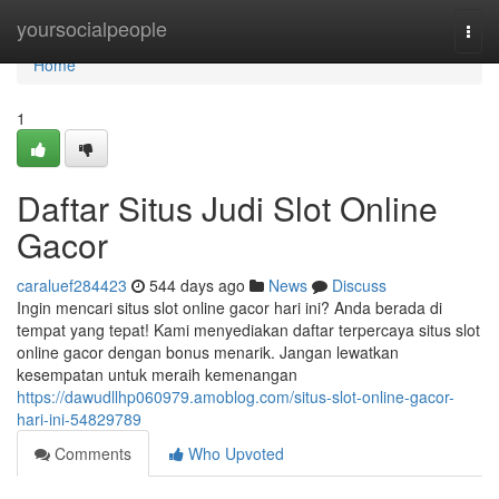
Home
yoursocialpeople
Togg
navi
Home
1
Daftar Situs Judi Slot Online
Gacor
caraluef284423
544 days ago
News
Discuss
Ingin mencari situs slot online gacor hari ini? Anda berada di
tempat yang tepat! Kami menyediakan daftar terpercaya situs slot
online gacor dengan bonus menarik. Jangan lewatkan
kesempatan untuk meraih kemenangan
https://dawudllhp060979.amoblog.com/situs-slot-online-gacor-
hari-ini-54829789
Comments
Who Upvoted