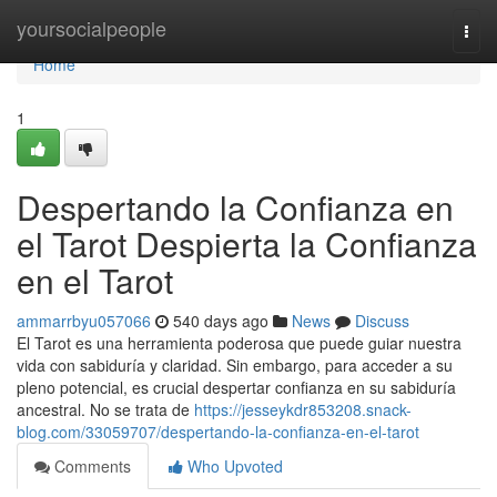
Home
yoursocialpeople
Togg
navi
Home
1
Despertando la Confianza en
el Tarot Despierta la Confianza
en el Tarot
ammarrbyu057066
540 days ago
News
Discuss
El Tarot es una herramienta poderosa que puede guiar nuestra
vida con sabiduría y claridad. Sin embargo, para acceder a su
pleno potencial, es crucial despertar confianza en su sabiduría
ancestral. No se trata de
https://jesseykdr853208.snack-
blog.com/33059707/despertando-la-confianza-en-el-tarot
Comments
Who Upvoted