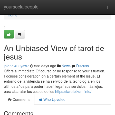
Home
yoursocialpeople
Togg
navi
Home
1
An Unbiased View of tarot de
jesus
jolenei406yaw7
538 days ago
News
Discuss
Offers a immediate Of course or no response to your situation.
Focuses consideration on a certain element of the issue. El
entorno de la videncia se ha servido de la tecnología en los
últimos años para poder hacer llegar sus servicios más lejos,
para abaratar los costes de los
https://tarotbizum.info/
Comments
Who Upvoted
Comments