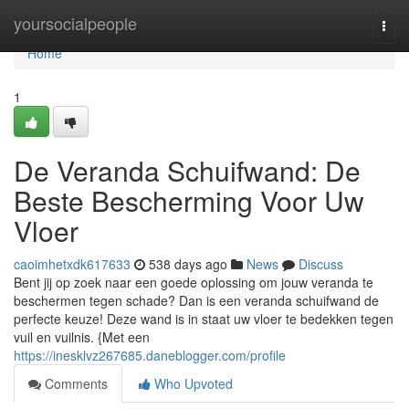
Home
yoursocialpeople
Togg
navi
Home
1
De Veranda Schuifwand: De
Beste Bescherming Voor Uw
Vloer
caoimhetxdk617633
538 days ago
News
Discuss
Bent jij op zoek naar een goede oplossing om jouw veranda te
beschermen tegen schade? Dan is een veranda schuifwand de
perfecte keuze! Deze wand is in staat uw vloer te bedekken tegen
vuil en vuilnis. {Met een
https://inesklvz267685.daneblogger.com/profile
Comments
Who Upvoted