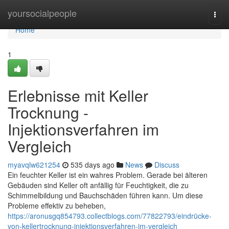
Home
yoursocialpeople
Togg
navi
Home
1
Erlebnisse mit Keller
Trocknung -
Injektionsverfahren im
Vergleich
myavqlw621254
535 days ago
News
Discuss
Ein feuchter Keller ist ein wahres Problem. Gerade bei älteren
Gebäuden sind Keller oft anfällig für Feuchtigkeit, die zu
Schimmelbildung und Bauchschäden führen kann. Um diese
Probleme effektiv zu beheben,
https://aronusgq854793.collectblogs.com/77822793/eindrücke-
von-kellertrocknung-injektionsverfahren-im-vergleich