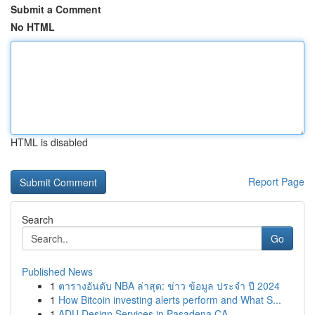
Submit a Comment
No HTML
HTML is disabled
Report Page
Search
Go
Published News
1
ตารางอันดับ NBA ล่าสุด: ข่าว ข้อมูล ประจำ ปี 2024
1
How Bitcoin investing alerts perform and What S...
1
ADU Design Services in Pasadena CA