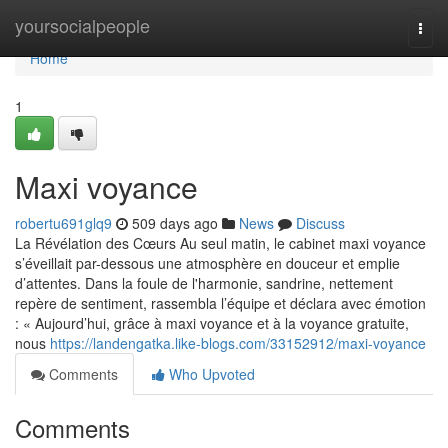
Home
yoursocialpeople
Togg
navi
Home
1
Maxi voyance
robertu691glq9
509 days ago
News
Discuss
La Révélation des Cœurs Au seul matin, le cabinet maxi voyance
s’éveillait par-dessous une atmosphère en douceur et emplie
d’attentes. Dans la foule de l'harmonie, sandrine, nettement
repère de sentiment, rassembla l’équipe et déclara avec émotion
: « Aujourd’hui, grâce à maxi voyance et à la voyance gratuite,
nous
https://landengatka.like-blogs.com/33152912/maxi-voyance
Comments
Who Upvoted
Comments