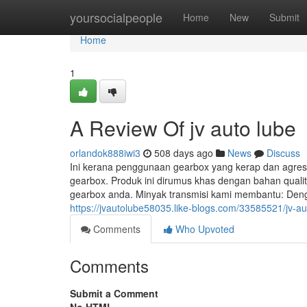
Home
yoursocialpeople
Home
New
Submit
Home
1
A Review Of jv auto lube
orlandok888iwi3
508 days ago
News
Discuss
Ini kerana penggunaan gearbox yang kerap dan agre
gearbox. Produk ini dirumus khas dengan bahan qua
gearbox anda. Minyak transmisi kami membantu: Dengan
https://jvautolube58035.like-blogs.com/33585521/jv-a
Comments
Who Upvoted
Comments
Submit a Comment