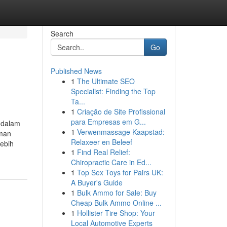
Search
Go
Published News
1
The Ultimate SEO
Specialist: Finding the Top
Ta...
1
Criação de Site Profissional
para Empresas em G...
 dalam
1
Verwenmassage Kaapstad:
aman
Relaxeer en Beleef
lebih
1
Find Real Relief:
Chiropractic Care in Ed...
1
Top Sex Toys for Pairs UK:
A Buyer's Guide
1
Bulk Ammo for Sale: Buy
Cheap Bulk Ammo Online ...
1
Hollister Tire Shop: Your
Local Automotive Experts