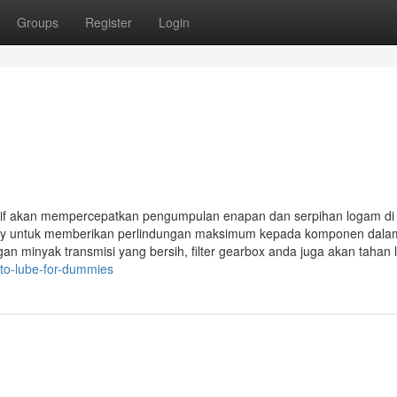
Groups
Register
Login
sif akan mempercepatkan pengumpulan enapan dan serpihan logam di
lity untuk memberikan perlindungan maksimum kepada komponen dal
 minyak transmisi yang bersih, filter gearbox anda juga akan tahan 
uto-lube-for-dummies