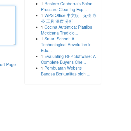
1
Restore Canberra's Shine:
Pressure Cleaning Exp...
1
WPS Office 中文版：无偿 办
公 工具 深度 分析
1
Cocina Auténtica: Platillos
Mexicana Tradicio...
1
Smart School: A
Technological Revolution in
Edu...
1
Evaluating RFP Software: A
Complete Buyer's Che...
ort Page
1
Pembuatan Website
Bangsa Berkualitas oleh ...