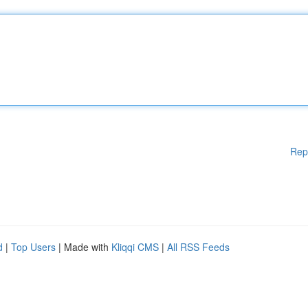
Rep
d
|
Top Users
| Made with
Kliqqi CMS
|
All RSS Feeds