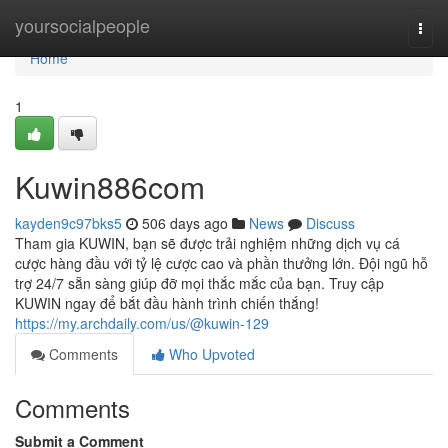
Home
yoursocialpeople
Togg
navi
Home
1
Kuwin886com
kayden9c97bks5
506 days ago
News
Discuss
Tham gia KUWIN, bạn sẽ được trải nghiệm những dịch vụ cá
cược hàng đầu với tỷ lệ cược cao và phần thưởng lớn. Đội ngũ hỗ
trợ 24/7 sẵn sàng giúp đỡ mọi thắc mắc của bạn. Truy cập
KUWIN ngay để bắt đầu hành trình chiến thắng!
https://my.archdaily.com/us/@kuwin-129
Comments
Who Upvoted
Comments
Submit a Comment