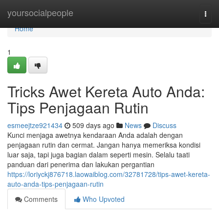
Home
yoursocialpeople
Togg
navi
Home
1
Tricks Awet Kereta Auto Anda:
Tips Penjagaan Rutin
esmeejtze921434
509 days ago
News
Discuss
Kunci menjaga awetnya kendaraan Anda adalah dengan
penjagaan rutin dan cermat. Jangan hanya memeriksa kondisi
luar saja, tapi juga bagian dalam seperti mesin. Selalu taati
panduan dari penerima dan lakukan pergantian
https://loriyckj876718.laowaiblog.com/32781728/tips-awet-kereta-
auto-anda-tips-penjagaan-rutin
Comments
Who Upvoted