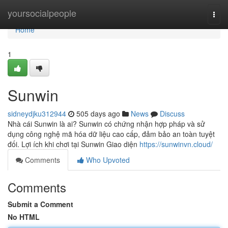
Home
yoursocialpeople
Togg
navi
Home
1
Sunwin
sidneydjku312944
505 days ago
News
Discuss
Nhà cái Sunwin là ai? Sunwin có chứng nhận hợp pháp và sử
dụng công nghệ mã hóa dữ liệu cao cấp, đảm bảo an toàn tuyệt
đối. Lợi ích khi chơi tại Sunwin Giao diện
https://sunwinvn.cloud/
Comments
Who Upvoted
Comments
Submit a Comment
No HTML