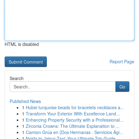
HTML is disabled
Report Page
Search
Go
Published News
1
Hubei turquoise beads for bracelets necklaces a...
1
Transform Your Exterior With Excellence Land...
1
Enhancing Property Security with a Professional...
1
Zirconia Crowns: The Ultimate Explanation to ...
1
Camion Grúa en {Dos Hermanas : Servicios Ági...
1
Noida to Jaipur Taxi: Your Ultimate Trip Guide