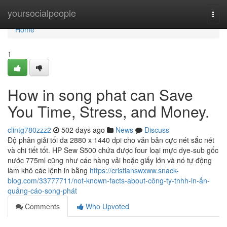
Home
yoursocialpeople
Togg
navi
Home
1
How in song phat can Save
You Time, Stress, and Money.
clintg780zzz2
502 days ago
News
Discuss
Độ phân giải tối đa 2880 x 1440 dpi cho văn bản cực nét sắc nét
và chi tiết tốt. HP Sew S500 chứa được four loại mực dye-sub gốc
nước 775ml cũng như các hàng vải hoặc giấy lớn và nó tự động
làm khô các lệnh in bằng
https://cristianswxww.snack-
blog.com/33777711/not-known-facts-about-công-ty-tnhh-in-ấn-
quảng-cáo-song-phát
Comments
Who Upvoted