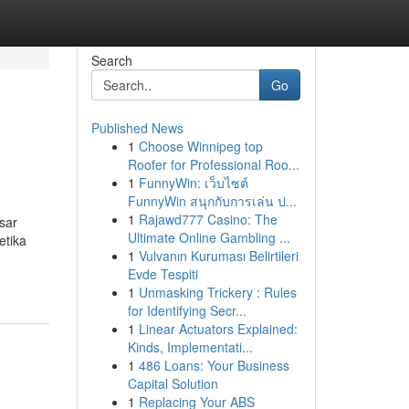
Search
Go
Published News
1
Choose Winnipeg top
Roofer for Professional Roo...
1
FunnyWin: เว็บไซต์
FunnyWin สนุกกับการเล่น ป...
1
Rajawd777 Casino: The
sar
Ultimate Online Gambling ...
etika
1
Vulvanın Kuruması Belirtileri
Evde Tespiti
1
Unmasking Trickery : Rules
for Identifying Secr...
1
Linear Actuators Explained:
Kinds, Implementati...
1
486 Loans: Your Business
Capital Solution
1
Replacing Your ABS