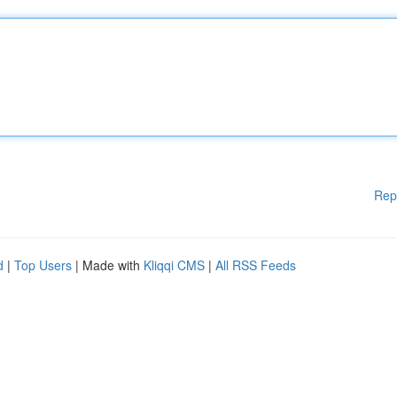
Rep
d
|
Top Users
| Made with
Kliqqi CMS
|
All RSS Feeds