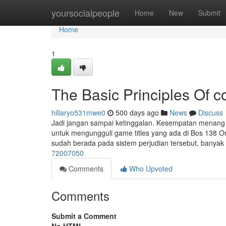
Home
yoursocialpeople
Home
New
Submit
Home
1
The Basic Principles Of c
hillaryo531mwe0
500 days ago
News
Discuss
Jadi jangan sampai ketinggalan. Kesempatan menang j
untuk mengungguli game titles yang ada di Bos 138 On 
sudah berada pada sistem perjudian tersebut, banyak
72007050
Comments
Who Upvoted
Comments
Submit a Comment