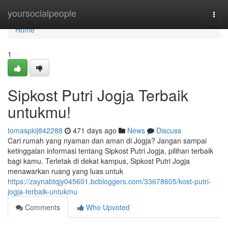
Home
yoursocialpeople
Togg
navi
Home
1
Sipkost Putri Jogja Terbaik
untukmu!
tomaspkij842288
471 days ago
News
Discuss
Cari rumah yang nyaman dan aman di Jogja? Jangan sampai
ketinggalan informasi tentang Sipkost Putri Jogja, pilihan terbaik
bagi kamu. Terletak di dekat kampus, Sipkost Putri Jogja
menawarkan ruang yang luas untuk
https://zaynabtqjy045601.bcbloggers.com/33678605/kost-putri-
jogja-terbaik-untukmu
Comments
Who Upvoted