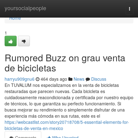
Home
yoursocialpeople
Togg
navi
Home
1
Rumored Buzz on grau venta
de bicicletas
harryu909gnu6
464 days ago
News
Discuss
En TUVALUM nos especializamos en la venta de bicicletas
restauradas que parecen nuevas. Cada bicicleta es
cuidadosamente reacondicionada y certificada por nuestro equipo
de técnicos, lo que garantiza su perfecto funcionamiento. Si
busca mejorar su rendimiento o simplemente disfrutar de una
experiencia más cómoda en sus rutas, este es el
https://webcastlist.com/story20718708/5-essential-elements-for-
bicicletas-de-venta-en-mexico
Comments
Who Upvoted