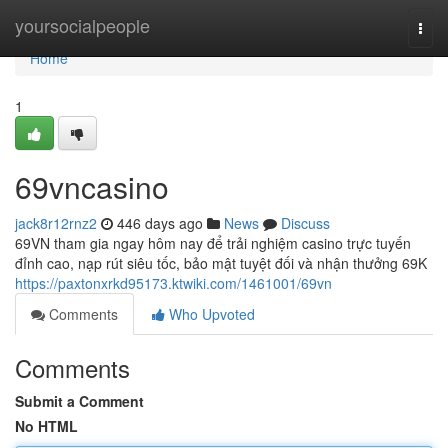
Home
yoursocialpeople
Togg
navi
Home
1
69vncasino
jack8r12rnz2
446 days ago
News
Discuss
69VN tham gia ngay hôm nay để trải nghiệm casino trực tuyến
đỉnh cao, nạp rút siêu tốc, bảo mật tuyệt đối và nhận thưởng 69K
https://paxtonxrkd95173.ktwiki.com/1461001/69vn
Comments
Who Upvoted
Comments
Submit a Comment
No HTML