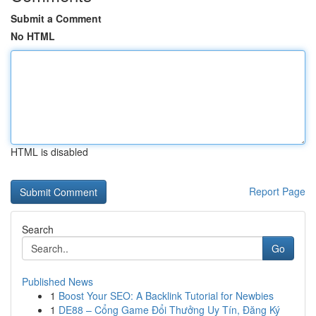
Submit a Comment
No HTML
HTML is disabled
Report Page
Search
Go
Published News
1
Boost Your SEO: A Backlink Tutorial for Newbies
1
DE88 – Cổng Game Đổi Thưởng Uy Tín, Đăng Ký