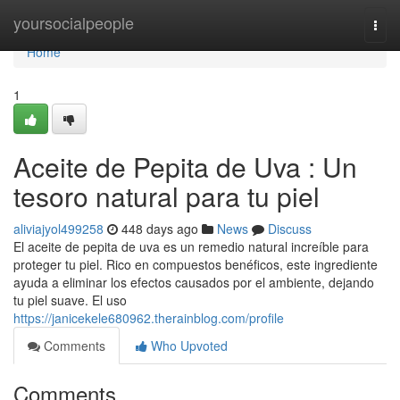
Home
yoursocialpeople
Togg
navi
Home
1
Aceite de Pepita de Uva : Un
tesoro natural para tu piel
aliviajyol499258
448 days ago
News
Discuss
El aceite de pepita de uva es un remedio natural increíble para
proteger tu piel. Rico en compuestos benéficos, este ingrediente
ayuda a eliminar los efectos causados por el ambiente, dejando
tu piel suave. El uso
https://janicekele680962.therainblog.com/profile
Comments
Who Upvoted
Comments