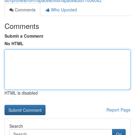
do=profile&from=space&mod=space&uid=1006042
Comments
Who Upvoted
Comments
Submit a Comment
No HTML
HTML is disabled
Report Page
Search
Go