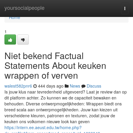
Home
yoursocialpeople
Togg
navi
Home
1
Niet bekend Factual
Statements About keuken
wrappen of verven
walest582pnr6
444 days ago
News
Discuss
Is jouw klus naar tevredenheid uitgevoerd? Laat je review dan op
dit platform achter. Zo kunnen we de capaciteit bewaken en
behouden. Diverse ontwerpmogelijkheden: Wrappen biedt ons
breed scala aan ontwerpmogelijkheden. Jouw kan kiezen uit
verscheidene kleuren, patronen en texturen, zodat jouw de
keuken ons volkomen nieuwe look kan geven
https://intern.ee.aeust.edu.tw/home.php?