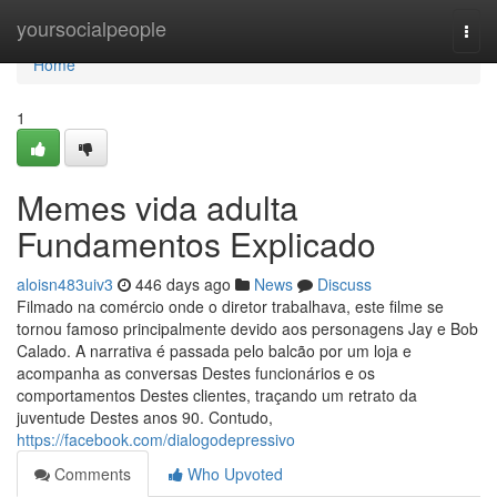
Home
yoursocialpeople
Togg
navi
Home
1
Memes vida adulta
Fundamentos Explicado
aloisn483uiv3
446 days ago
News
Discuss
Filmado na comércio onde o diretor trabalhava, este filme se
tornou famoso principalmente devido aos personagens Jay e Bob
Calado. A narrativa é passada pelo balcão por um loja e
acompanha as conversas Destes funcionários e os
comportamentos Destes clientes, traçando um retrato da
juventude Destes anos 90. Contudo,
https://facebook.com/dialogodepressivo
Comments
Who Upvoted