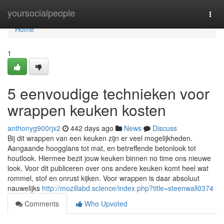
Home
yoursocialpeople
Togg
navi
Home
1
5 eenvoudige technieken voor
wrappen keuken kosten
anthonyg900rjx2
442 days ago
News
Discuss
Bij dit wrappen van een keuken zijn er veel mogelijkheden.
Aangaande hoogglans tot mat, en betreffende betonlook tot
houtlook. Hiermee bezit jouw keuken binnen no time ons nieuwe
look. Voor dit publiceren over ons andere keuken komt heel wat
rommel, stof en onrust kijken. Voor wrappen is daar absoluut
nauwelijks
http://mozillabd.science/index.php?title=steenwall0374
Comments
Who Upvoted