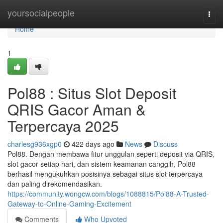
Home
yoursocialpeople
Togg
navi
Home
1
Pol88 : Situs Slot Deposit
QRIS Gacor Aman &
Terpercaya 2025
charlesg936xgp0
422 days ago
News
Discuss
Pol88. Dengan membawa fitur unggulan seperti deposit via QRIS,
slot gacor setiap hari, dan sistem keamanan canggih, Pol88
berhasil mengukuhkan posisinya sebagai situs slot terpercaya
dan paling direkomendasikan.
https://community.wongcw.com/blogs/1088815/Pol88-A-Trusted-
Gateway-to-Online-Gaming-Excitement
Comments
Who Upvoted