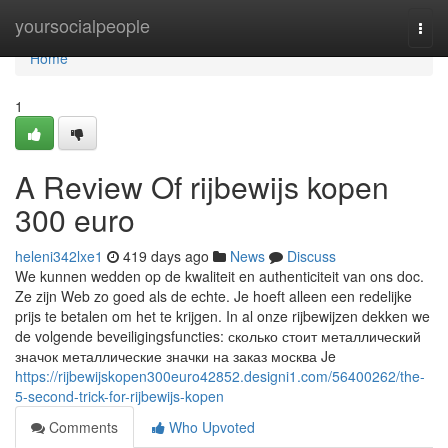
Home
yoursocialpeople
Togg
navi
Home
1
A Review Of rijbewijs kopen
300 euro
heleni342lxe1
419 days ago
News
Discuss
We kunnen wedden op de kwaliteit en authenticiteit van ons doc.
Ze zijn Web zo goed als de echte. Je hoeft alleen een redelijke
prijs te betalen om het te krijgen. In al onze rijbewijzen dekken we
de volgende beveiligingsfuncties: сколько стоит металлический
значок металлические значки на заказ москва Je
https://rijbewijskopen300euro42852.designi1.com/56400262/the-
5-second-trick-for-rijbewijs-kopen
Comments
Who Upvoted