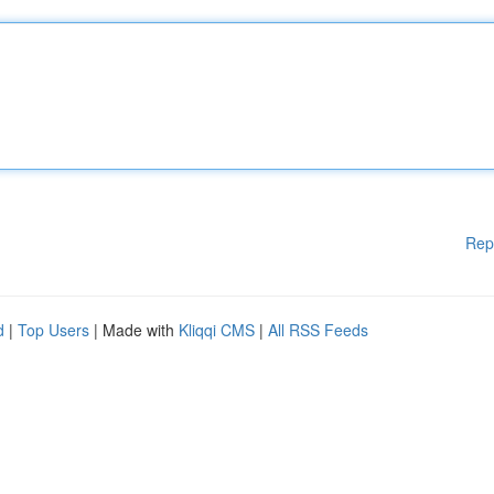
Rep
d
|
Top Users
| Made with
Kliqqi CMS
|
All RSS Feeds