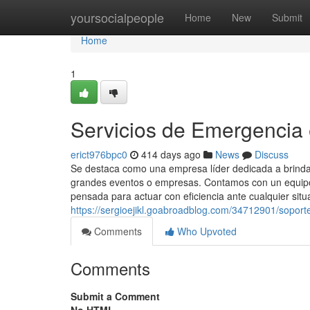
Home
yoursocialpeople
Home
New
Submit
Home
1
Servicios de Emergencia 
erict976bpc0
414 days ago
News
Discuss
Se destaca como una empresa líder dedicada a brindar
grandes eventos o empresas. Contamos con un equipo 
pensada para actuar con eficiencia ante cualquier situ
https://sergioejikl.goabroadblog.com/34712901/soporte
Comments
Who Upvoted
Comments
Submit a Comment