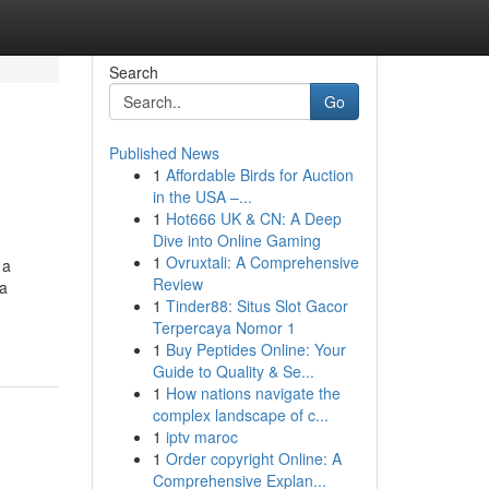
Search
Go
Published News
1
Affordable Birds for Auction
in the USA –...
1
Hot666 UK & CN: A Deep
Dive into Online Gaming
1
Ovruxtali: A Comprehensive
 a
Review
ca
1
Tinder88: Situs Slot Gacor
Terpercaya Nomor 1
1
Buy Peptides Online: Your
Guide to Quality & Se...
1
How nations navigate the
complex landscape of c...
1
iptv maroc
1
Order copyright Online: A
Comprehensive Explan...