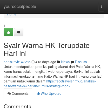
Home
yoursocialpeople
Togg
navi
Home
1
Syair Warna HK Terupdate
Hari Ini
denisknvh147285
413 days ago
News
Discuss
Untuk mendapatkan prediksi paling akurat dari Paito Warna HK,
kamu harus selalu mengikuti web terpercaya. Berikut ini adalah
informasi lengkap tentang Paito Warna HK hari ini, yang bisa jadi
bantuan untuk kamu dalam
https://ecotraveler.my.id/analisis-
paito-warna-hk-harian-rumus-strategi-togel/
Comments
Who Upvoted
Comments