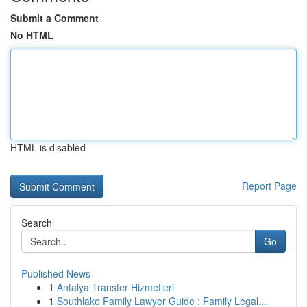
Submit a Comment
No HTML
HTML is disabled
Report Page
Search
Go
Published News
1
Antalya Transfer Hizmetleri
1
Southlake Family Lawyer Guide : Family Legal...