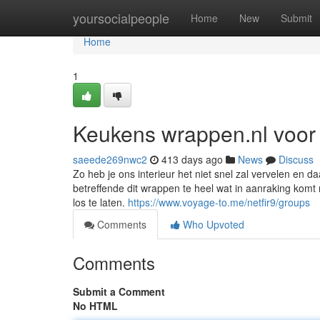
Home
yoursocialpeople
Home
New
Submit
Home
1
Keukens wrappen.nl voo
saeede269nwc2
413 days ago
News
Discuss
Zo heb je ons interieur het niet snel zal vervelen en da
betreffende dit wrappen te heel wat in aanraking ko
los te laten.
https://www.voyage-to.me/netfir9/groups
Comments
Who Upvoted
Comments
Submit a Comment
No HTML