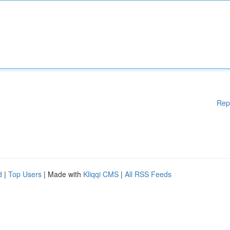
Rep
d
|
Top Users
| Made with
Kliqqi CMS
|
All RSS Feeds