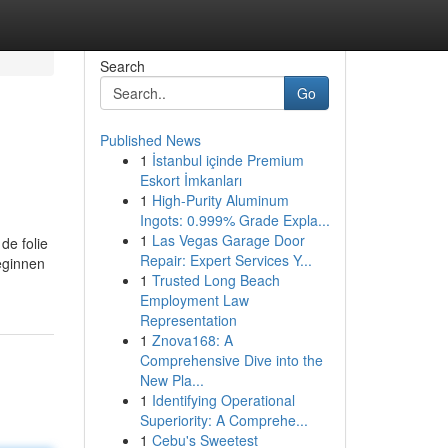
Search
Go
Published News
1
İstanbul içinde Premium
Eskort İmkanları
1
High-Purity Aluminum
Ingots: 0.999% Grade Expla...
1
Las Vegas Garage Door
de folie
Repair: Expert Services Y...
eginnen
1
Trusted Long Beach
Employment Law
Representation
1
Znova168: A
Comprehensive Dive into the
New Pla...
1
Identifying Operational
Superiority: A Comprehe...
1
Cebu's Sweetest