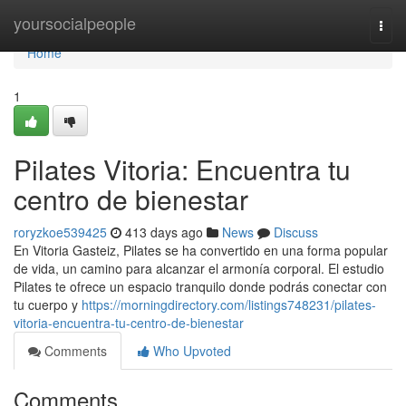
Home
yoursocialpeople
Togg
navi
Home
1
Pilates Vitoria: Encuentra tu
centro de bienestar
roryzkoe539425
413 days ago
News
Discuss
En Vitoria Gasteiz, Pilates se ha convertido en una forma popular
de vida, un camino para alcanzar el armonía corporal. El estudio
Pilates te ofrece un espacio tranquilo donde podrás conectar con
tu cuerpo y
https://morningdirectory.com/listings748231/pilates-
vitoria-encuentra-tu-centro-de-bienestar
Comments
Who Upvoted
Comments