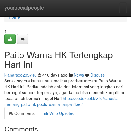
Home
yoursocialpeople
Togg
navi
Home
1
Paito Warna HK Terlengkap
Hari Ini
kianarseo205740
410 days ago
News
Discuss
Simak segera kamu untuk melihat prediksi terbaru Paito Warna
HK Hari Ini. Berikut adalah data dan informasi yang lengkap dari
berbagai sumber terpercaya, agar kamu bisa menentukan pilihan
tepat untuk bermain Togel Hari
https://codexcel.biz.id/rahasia-
menang-paito-hk-pools-warna-tanpa-ribet/
Comments
Who Upvoted
Comments