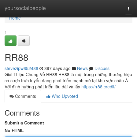
Home
yoursocialpeople
Togg
navi
Home
1
RR88
stevezipw652486
397 days ago
News
Discuss
Giới Thiệu Chung Về RR88 RR88 là một trong những thương hiệu
cá cược trực tuyến đang phát triển mạnh mẽ tại khu vực châu Á.
Với định hướng phát triển lâu dài và lấy
https://rr88.credit/
Comments
Who Upvoted
Comments
Submit a Comment
No HTML