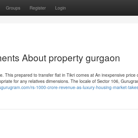
Groups
Register
Login
ments About property gurgaon
le. This prepared to transfer flat in Tikri comes at An inexpensive price 
opriate for any relatives dimensions. The locale of Sector 106, Gurugr
ctsgurugram.com/rs-1000-crore-revenue-as-luxury-housing-market-takes