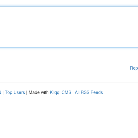
Rep
d
|
Top Users
| Made with
Kliqqi CMS
|
All RSS Feeds