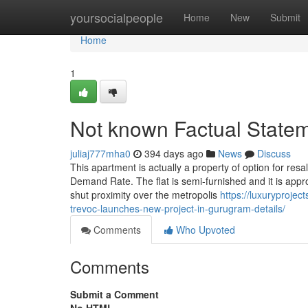
Home
yoursocialpeople
Home
New
Submit
Home
1
Not known Factual State
juliaj777mha0
394 days ago
News
Discuss
This apartment is actually a property of option for resa
Demand Rate. The flat is semi-furnished and it is appr
shut proximity over the metropolis
https://luxuryproje
trevoc-launches-new-project-in-gurugram-details/
Comments
Who Upvoted
Comments
Submit a Comment