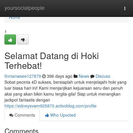
Home
yoursocialpeople
Togg
navi
Home
1
Selamat Datang di Hoki
Terhebat!
finnianwsee127879
396 days ago
News
Discuss
Sobat pecinta 4D sukses, bersiaplah untuk menjelajahi hoki yang
luar biasa hari ini! Kami menjanjikan kejuaraan seru dan penuh
aksi yang akan bikin kamu tergila-gila! Siap untuk menangkan
jackpot fantastis dengan
https://sidneysvwm925870.activoblog.com/profile
Comments
Who Upvoted
Comments