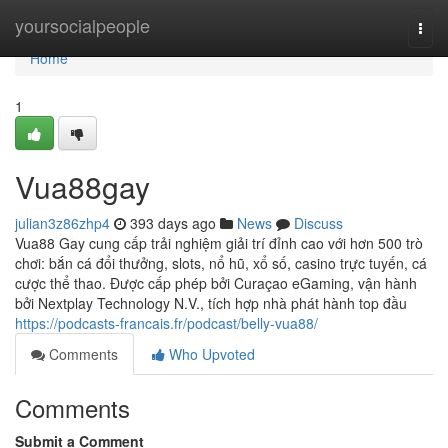
Home
yoursocialpeople
Togg
navi
Home
1
Vua88gay
julian3z86zhp4
393 days ago
News
Discuss
Vua88 Gay cung cấp trải nghiệm giải trí đỉnh cao với hơn 500 trò
chơi: bắn cá đổi thưởng, slots, nổ hũ, xổ số, casino trực tuyến, cá
cược thể thao. Được cấp phép bởi Curaçao eGaming, vận hành
bởi Nextplay Technology N.V., tích hợp nhà phát hành top đầu
https://podcasts-francais.fr/podcast/belly-vua88/
Comments
Who Upvoted
Comments
Submit a Comment