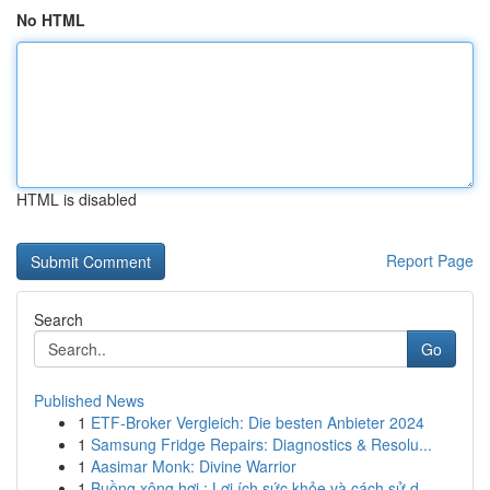
No HTML
HTML is disabled
Report Page
Search
Go
Published News
1
ETF-Broker Vergleich: Die besten Anbieter 2024
1
Samsung Fridge Repairs: Diagnostics & Resolu...
1
Aasimar Monk: Divine Warrior
1
Buồng xông hơi : Lợi ích sức khỏe và cách sử d...