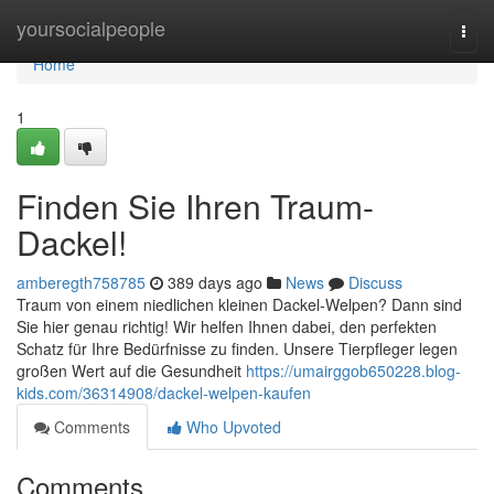
Home
yoursocialpeople
Togg
navi
Home
1
Finden Sie Ihren Traum-
Dackel!
amberegth758785
389 days ago
News
Discuss
Traum von einem niedlichen kleinen Dackel-Welpen? Dann sind
Sie hier genau richtig! Wir helfen Ihnen dabei, den perfekten
Schatz für Ihre Bedürfnisse zu finden. Unsere Tierpfleger legen
großen Wert auf die Gesundheit
https://umairggob650228.blog-
kids.com/36314908/dackel-welpen-kaufen
Comments
Who Upvoted
Comments