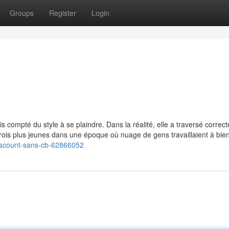
Groups
Register
Login
b
s compté du style à se plaindre. Dans la réalité, elle a traversé correc
trois plus jeunes dans une époque où nuage de gens travaillaient à bien
iscount-sans-cb-62866052