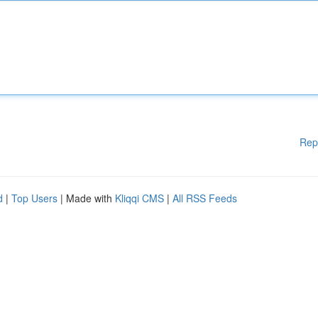
Rep
d
|
Top Users
| Made with
Kliqqi CMS
|
All RSS Feeds