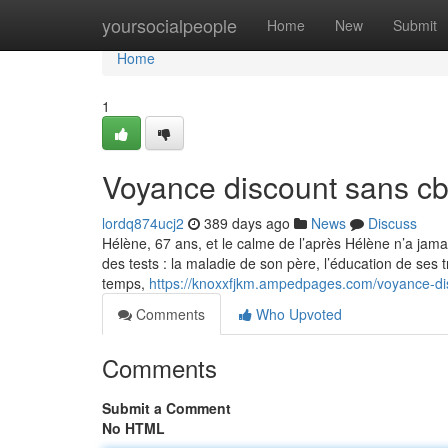
Home
yoursocialpeople
Home
New
Submit
Home
1
Voyance discount sans c
lordq874ucj2
389 days ago
News
Discuss
Hélène, 67 ans, et le calme de l’après Hélène n’a jamai
des tests : la maladie de son père, l’éducation de ses 
temps,
https://knoxxfjkm.ampedpages.com/voyance-d
Comments
Who Upvoted
Comments
Submit a Comment
No HTML