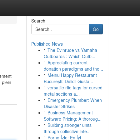
Search
Go
Published News
1
The Evinrude vs Yamaha
Outboards : Which Outb...
1
Appreciating current
donation paradigms and the...
1
Meniu Happy Restaurant
tement
București: Delicii Gusta...
 plein
1
versatile rfid tags for curved
metal sections a...
1
Emergency Plumber: When
Disaster Strikes
1
Business Management
Software Pricing: A thoroug...
1
Building stronger units
through collective inte...
1
Porno İzle: En İyi