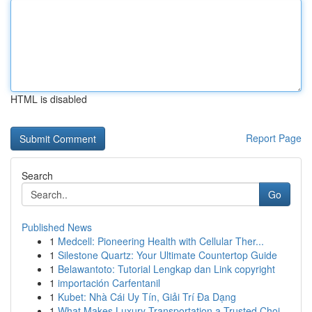
HTML is disabled
Report Page
Search
Go
Published News
1
Medcell: Pioneering Health with Cellular Ther...
1
Silestone Quartz: Your Ultimate Countertop Guide
1
Belawantoto: Tutorial Lengkap dan Link copyright
1
importación Carfentanil
1
Kubet: Nhà Cái Uy Tín, Giải Trí Đa Dạng
1
What Makes Luxury Transportation a Trusted Choi...