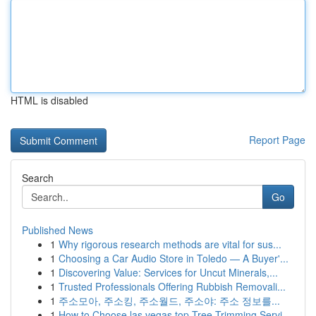
HTML is disabled
Report Page
Search
Go
Published News
1
Why rigorous research methods are vital for sus...
1
Choosing a Car Audio Store in Toledo — A Buyer'...
1
Discovering Value: Services for Uncut Minerals,...
1
Trusted Professionals Offering Rubbish Removali...
1
주소모아, 주소킹, 주소월드, 주소야: 주소 정보를...
1
How to Choose las vegas top Tree Trimming Servi...