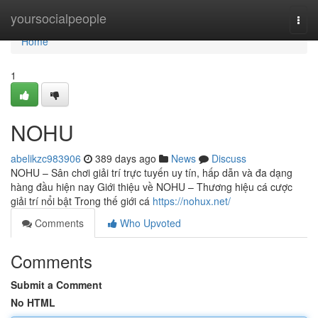
Home
yoursocialpeople
Togg
navi
Home
1
NOHU
abelikzc983906
389 days ago
News
Discuss
NOHU – Sân chơi giải trí trực tuyến uy tín, hấp dẫn và đa dạng
hàng đầu hiện nay Giới thiệu về NOHU – Thương hiệu cá cược
giải trí nổi bật Trong thế giới cá
https://nohux.net/
Comments
Who Upvoted
Comments
Submit a Comment
No HTML