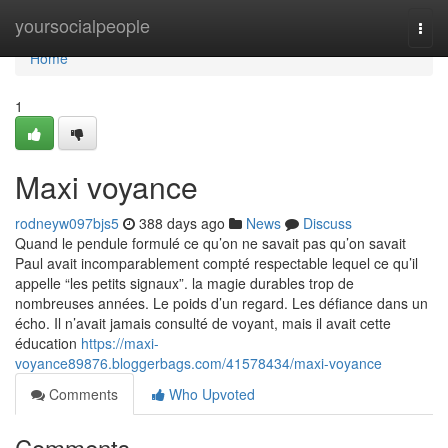
Home
yoursocialpeople
Togg
navi
Home
1
Maxi voyance
rodneyw097bjs5
388 days ago
News
Discuss
Quand le pendule formulé ce qu’on ne savait pas qu’on savait
Paul avait incomparablement compté respectable lequel ce qu’il
appelle “les petits signaux”. la magie durables trop de
nombreuses années. Le poids d’un regard. Les défiance dans un
écho. Il n’avait jamais consulté de voyant, mais il avait cette
éducation
https://maxi-
voyance89876.bloggerbags.com/41578434/maxi-voyance
Comments
Who Upvoted
Comments